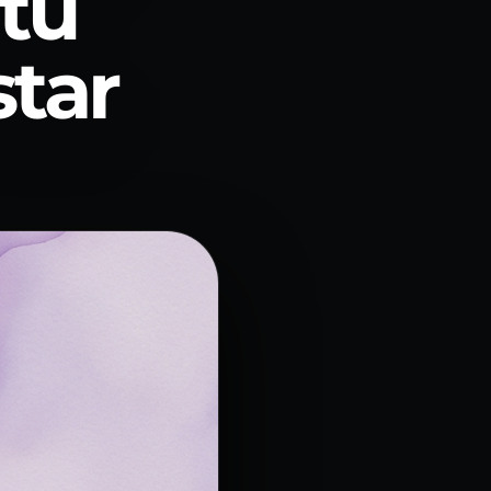
 tu
star