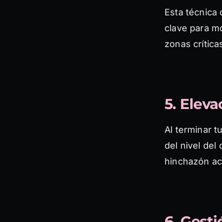
Esta técnica 
clave para mo
zonas crítica
5. Elev
Al terminar t
del nivel del
hinchazón ac
6. Gest