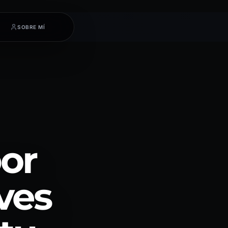
SOBRE MÍ
por
ves