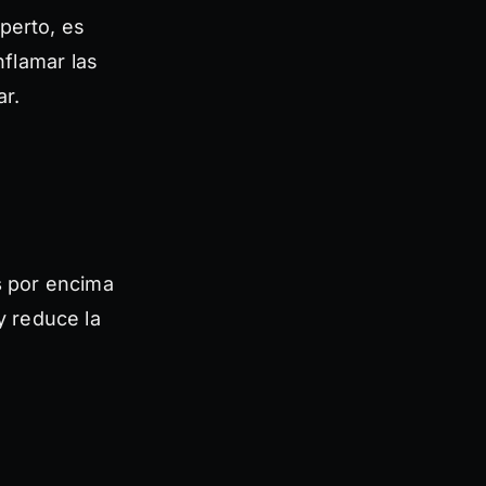
perto, es
flamar las
ar.
s
por encima
y reduce la