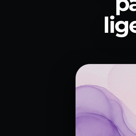
pa
lig