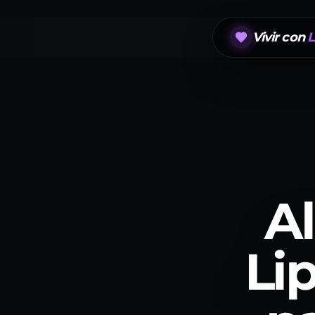
Vivir con
L
Al
Li