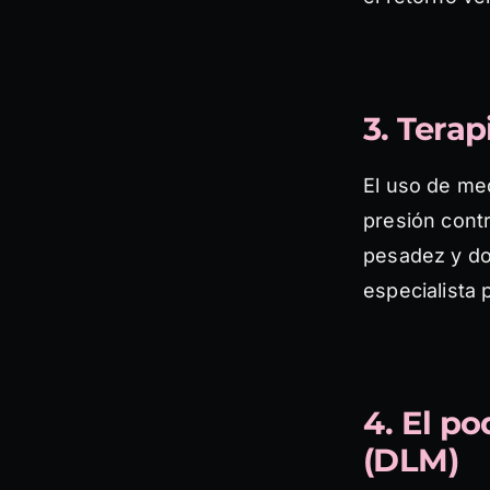
3. Tera
El uso de me
presión contr
pesadez y dol
especialista p
4. El p
(DLM)