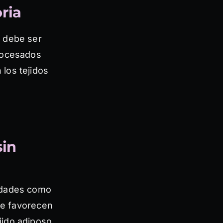
ria
l debe ser
rocesados
 los tejidos
sin
vidades como
ue favorecen
jido adiposo.