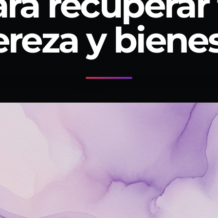
ra recuperar
ereza y biene