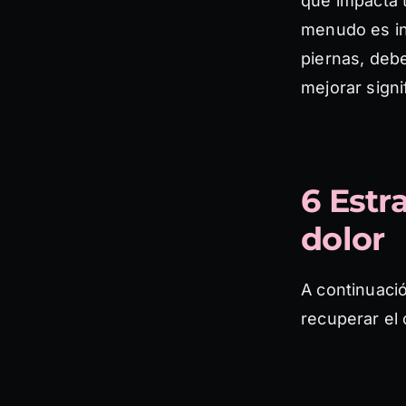
que impacta t
menudo es in
piernas, deb
mejorar signi
6 Estr
dolor
A continuació
recuperar el