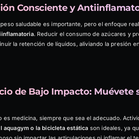
ción Consciente y Antiinflamato
peso saludable es importante, pero el enfoque rea
iinflamatoria
. Reducir el consumo de azúcares y p
nuir la retención de líquidos, aliviando la presión en
cicio de Bajo Impacto: Muévete 
o es medicina, siempre que sea el adecuado. Acti
l aquagym o la bicicleta estática
son ideales, ya q
noso sin impactar las articulaciones ni inflamar el te