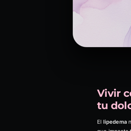
Vivir 
tu dol
El
lipedema
n