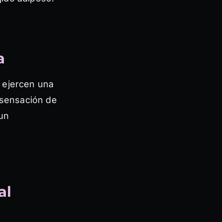
a
 ejercen una
a sensación de
 un
al