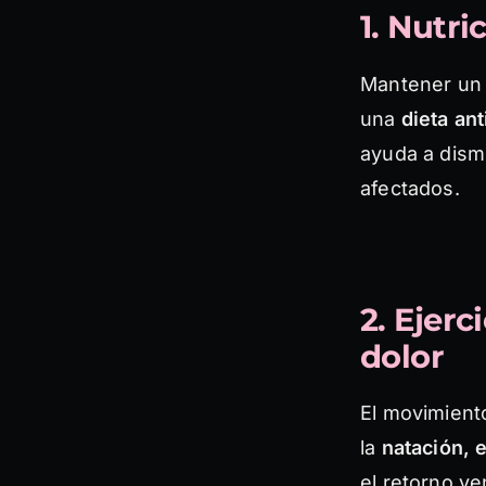
1. Nutri
Mantener un 
una
dieta ant
ayuda a dismi
afectados.
2. Ejer
dolor
El movimient
la
natación, e
el retorno ve