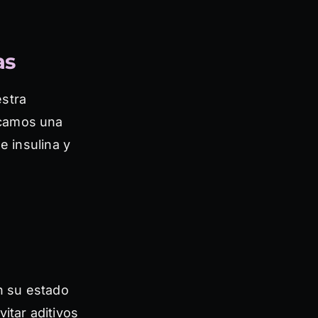
as
estra
scamos una
e insulina y
en su estado
itar aditivos