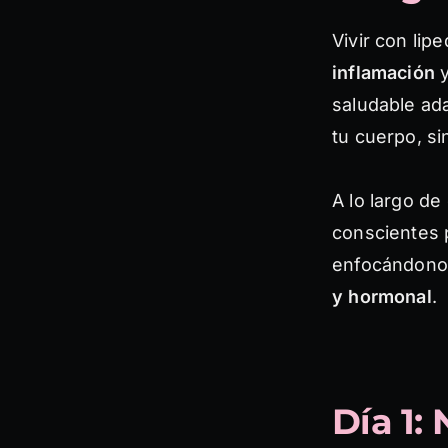
Vivir con lip
inflamación
y
saludable ad
tu cuerpo, si
A lo largo d
conscientes p
enfocándonos
y hormonal
.
Día 1: