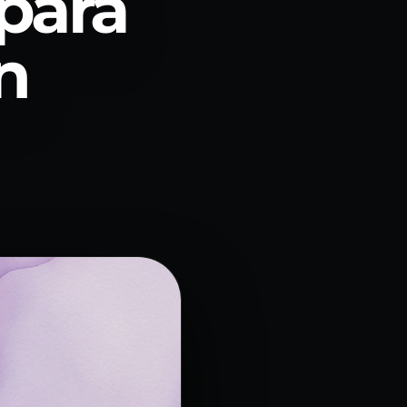
 para
n