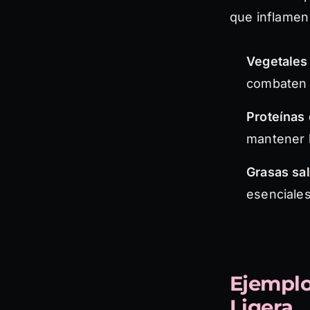
que inflamen 
Vegetales 
combaten e
Proteínas 
mantener l
Grasas sa
esenciales
Ejemplo
Ligera