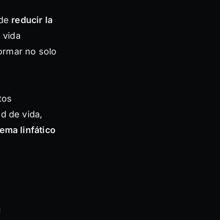
 de
reducir la
 vida
ormar no solo
tos
d de vida,
tema linfático
a