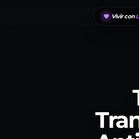
Vivir con
L
Tra