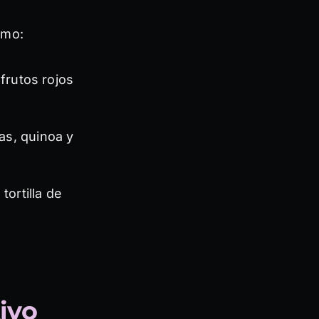
smo:
frutos rojos
as, quinoa y
ortilla de
ivo