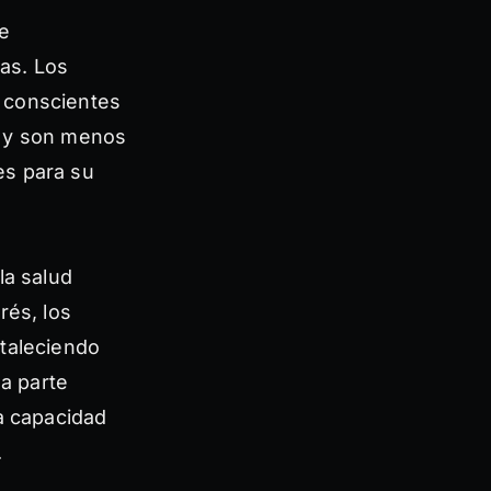
de
as. Los
 conscientes
s y son menos
es para su
la salud
rés, los
rtaleciendo
na parte
la capacidad
.