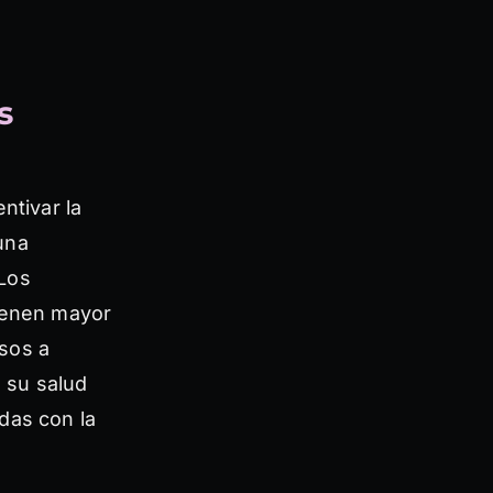
s
ntivar la
una
 Los
tienen mayor
sos a
n su salud
das con la