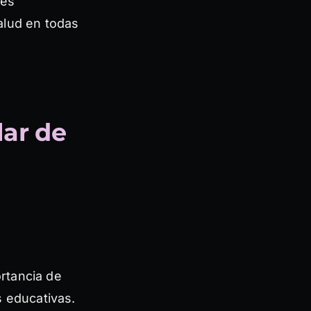
tes
alud en todas
lar de
ortancia de
s educativas.