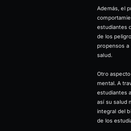
Además, el p
comportamien
estudiantes 
de los pelig
propensos a 
salud.
Otro aspecto 
mental. A tra
estudiantes 
así su salud 
integral del 
de los estud