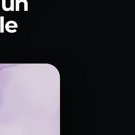
 un
le