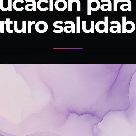
ucación para
uturo saludab