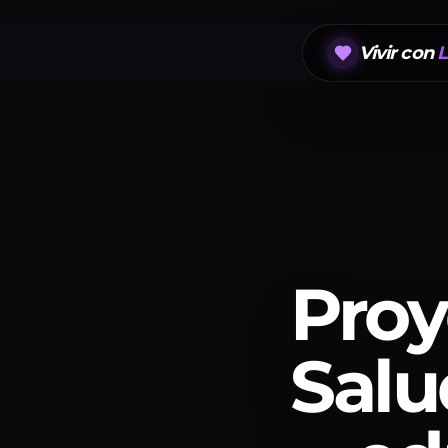
Vivir con
L
Proy
Salu