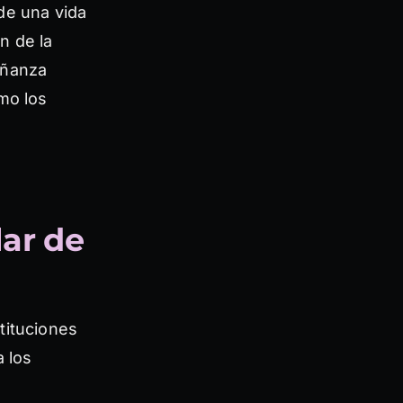
de una vida
ón de la
eñanza
mo los
lar de
tituciones
a los