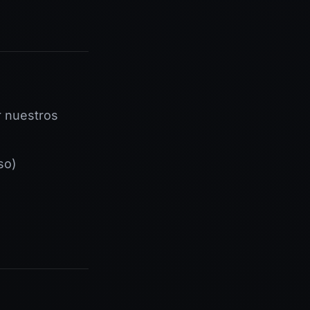
r nuestros
so)