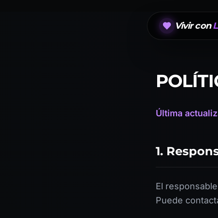
Vivir con
L
POLÍT
Última actuali
1. Respon
El responsable
Puede contacta