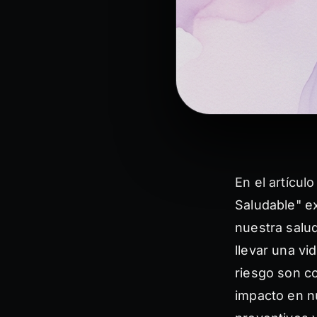
En el artícul
Saludable" e
nuestra salu
llevar una v
riesgo son c
impacto en nu