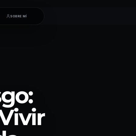
SOBRE MÍ
sgo:
Vivir