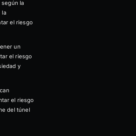
 según la
 la
ar el riesgo
tener un
tar el riesgo
siedad y
ican
ar el riesgo
e del túnel