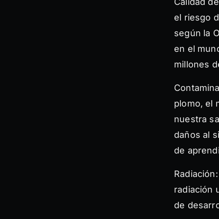
Calidad de
el riesgo 
según la O
en el mund
millones d
Contaminan
plomo, el 
nuestra sa
daños al s
de aprendi
Radiación:
radiación 
de desarro