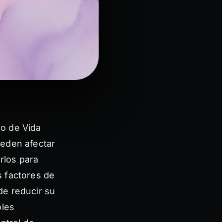
lo de Vida
ueden afectar
rlos para
s factores de
de reducir su
oles