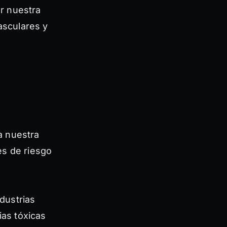
ar nuestra
asculares y
a nuestra
es de riesgo
dustrias
ias tóxicas