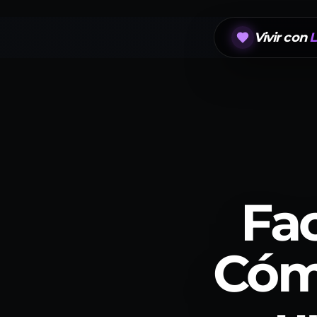
Vivir con
L
Fac
Cómo