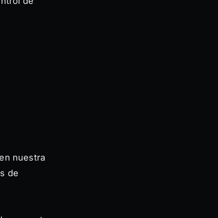
ntrol de
 en nuestra
os de