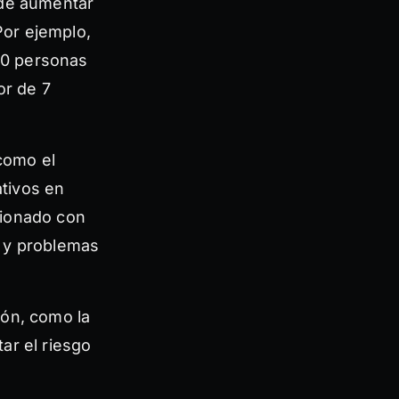
uede aumentar
Por ejemplo,
10 personas
or de 7
como el
ativos en
cionado con
s y problemas
ión, como la
ar el riesgo