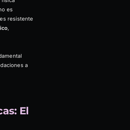
física
no es
es resistente
tico
,
ndamental
ndaciones a
as: El