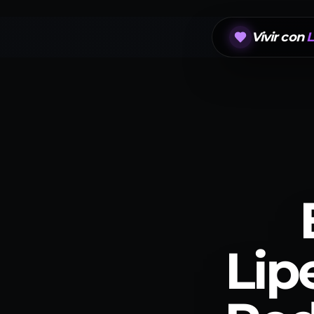
Vivir con
L
Lip