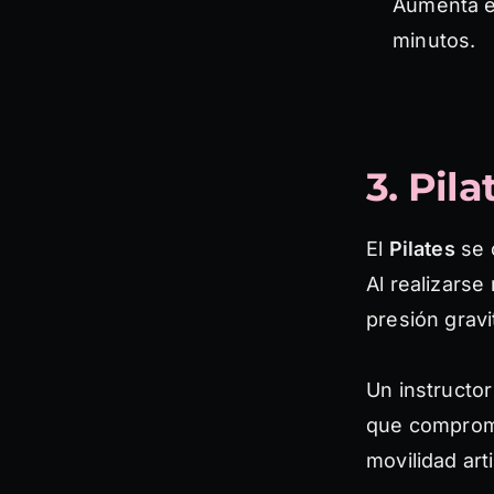
Aumenta e
minutos.
3. Pila
El
Pilates
se c
Al realizars
presión gravit
Un instructo
que compromet
movilidad arti