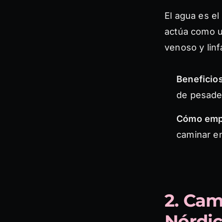
El agua es el
actúa como u
venoso y linf
Beneficios
de pesade
Cómo emp
caminar en
2. Cam
Nórdi