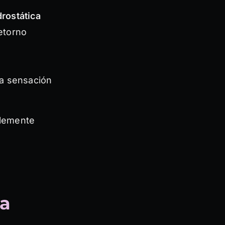
drostática
etorno
la sensación
plemente
ha