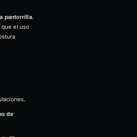
 pantorrilla
.
 que el uso
ostura
ulaciones.
as de