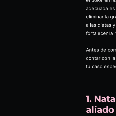
el dolor en l
adecuada es 
eliminar la 
a las dietas y
fortalecer la
Antes de com
contar con l
tu caso espec
1. Nat
aliado