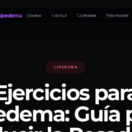
ipedema
DIARIO
ESTILO
LIPEDEMA
NUTRICIÓN
LIPEDEMA
Ejercicios par
edema: Guía 