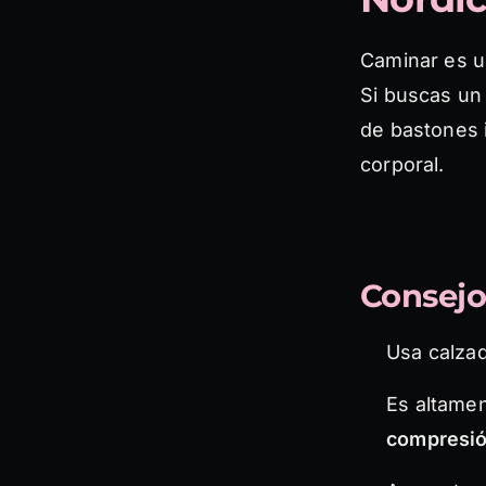
Caminar es un
Si buscas un 
de bastones i
corporal.
Consejo
Usa calzad
Es altamen
compresi