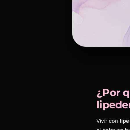
¿Por q
liped
Vivir con
lip