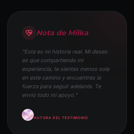
Nota de Milka
"Esta es mi historia real. Mi deseo
es que compartiendo mi
experiencia, te sientas menos sola
en este camino y encuentres la
fuerza para seguir adelante. Te
envío todo mi apoyo."
Milka
AUTORA DEL TESTIMONIO