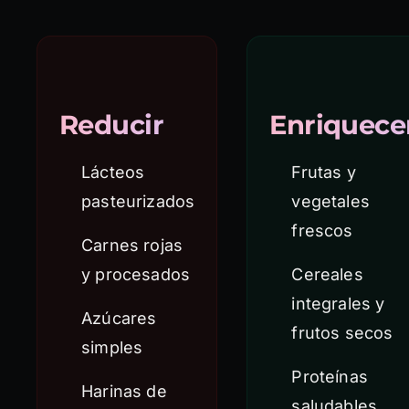
Reducir
Enriquece
Lácteos
Frutas y
pasteurizados
vegetales
frescos
Carnes rojas
y procesados
Cereales
integrales y
Azúcares
frutos secos
simples
Proteínas
Harinas de
saludables